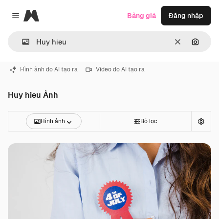
Magnific
Bảng giá
Đăng nhập
Close menu
Thông thoá
Tìm ki
Hình ảnh do AI tạo ra
Video do AI tạo ra
Huy hieu Ảnh
Hình ảnh
Bộ lọc