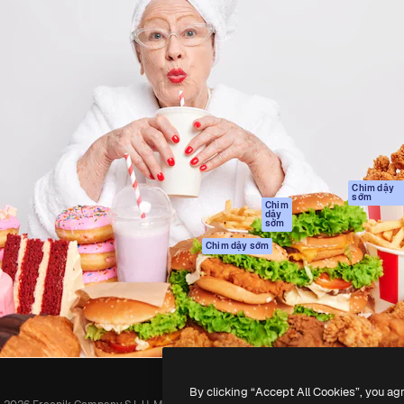
Sản phẩm
Bắt đầu
tạo giúp bạn làm chủ những
Spaces
Academy
ắc nhất. Hơn 1 triệu người
Trợ Lý AI
Tài liệu
 các nhà sáng tạo, doanh
Trình tạo hình ảnh
Hỗ trợ
và studio.
AI
Điều khoản sử
Trình tạo video AI
dụng
Máy phát giọng nói
Chính sách bảo
AI
mật
Nội dung kho
Bản
Chim dậy
sớm
gốc
MCP dành cho
Chim
dậy
Claude/ChatGPT
Chính sách cooki
sớm
Agents
Trung tâm tin cậ
Chim dậy sớm
Giao diện lập trình
Đối tác liên kết
ứng dụng (API)
Công ty
Ứng dụng di động
Tất cả các công cụ
Magnific
By clicking “Accept All Cookies”, you ag