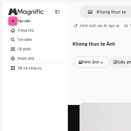
Tạo nên
Hình ảnh do AI tạo ra
Trang chủ
Tìm kiếm
Khong thuc te Ảnh
Cổ phần
Khám phá
Hình ảnh
Giấy p
Tất cả công cụ
Tất cả hình ảnh
Các vectơ
Minh họa
Hình ảnh
PSD
Mẫu
Mô hình
Video
Đoạn video
Đồ họa chuyển động
Mẫu video.
Biểu tượng
Mô hình 3D