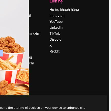
Công ty
Liên hệ
Bảng giá
Hỗ trợ khách hàng
Về chúng tôi
Instagram
Reviews
YouTube
Tuyển dụng
LinkedIn
Xu hướng tìm kiếm
TikTok
Blog
Discord
Sự kiện
X
Slidesgo
Reddit
Bán nội dung
e
Phòng báo chí
y
Tìm kiếm
magnific.ai
ree to the storing of cookies on your device to enhance site