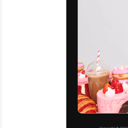
Phông chữ
Nền tảng sáng 
tác phẩm xuất s
đăng ký đến từ
nghiệp, agency 
Tiếng Việt