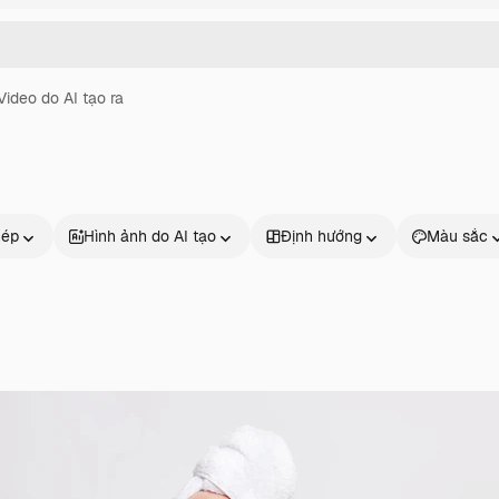
Video do AI tạo ra
hép
Hình ảnh do AI tạo
Định hướng
Màu sắc