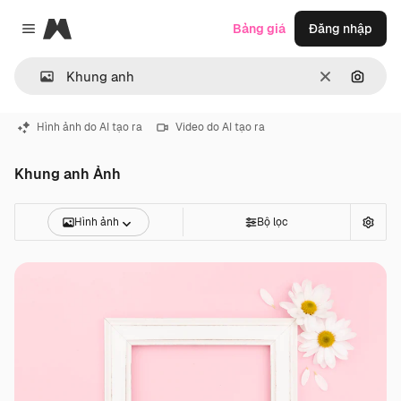
Magnific
Bảng giá
Đăng nhập
Close menu
Thông thoá
Tìm ki
Hình ảnh do AI tạo ra
Video do AI tạo ra
Khung anh Ảnh
Hình ảnh
Bộ lọc