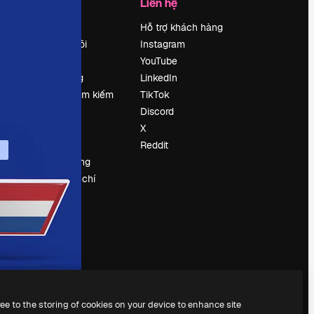
Công ty
Liên hệ
Bảng giá
Hỗ trợ khách hàng
Về chúng tôi
Instagram
Reviews
YouTube
Tuyển dụng
LinkedIn
Xu hướng tìm kiếm
TikTok
Blog
Discord
Sự kiện
X
Slidesgo
Reddit
Bán nội dung
e
Phòng báo chí
y
Tìm kiếm
magnific.ai
ree to the storing of cookies on your device to enhance site