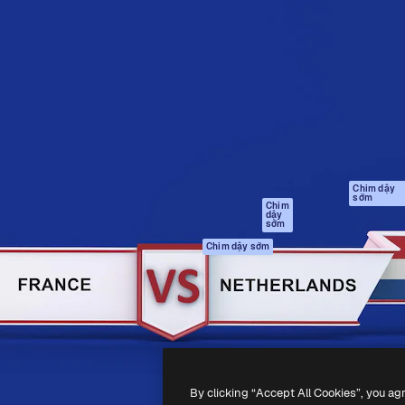
Sản phẩm
Bắt đầu
tạo giúp bạn làm chủ những
Spaces
Academy
ắc nhất. Hơn 1 triệu người
Trợ Lý AI
Tài liệu
 các nhà sáng tạo, doanh
Trình tạo hình ảnh
Hỗ trợ
và studio.
AI
Điều khoản sử
Trình tạo video AI
dụng
Máy phát giọng nói
Chính sách bảo
AI
mật
Nội dung kho
Bản
Chim dậy
sớm
gốc
MCP dành cho
Chim
dậy
Claude/ChatGPT
Chính sách cooki
sớm
Agents
Trung tâm tin cậ
Chim dậy sớm
Giao diện lập trình
Đối tác liên kết
ứng dụng (API)
Công ty
Ứng dụng di động
Tất cả các công cụ
Magnific
By clicking “Accept All Cookies”, you ag