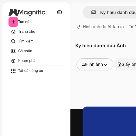
Tạo nên
Hình ảnh do AI tạo ra
Trang chủ
Tìm kiếm
Ky hieu danh dau Ảnh
Cổ phần
Khám phá
Hình ảnh
Giấy p
Tất cả công cụ
Tất cả hình ảnh
Các vectơ
Minh họa
Hình ảnh
PSD
Mẫu
Mô hình
Video
Đoạn video
Đồ họa chuyển động
Mẫu video.
Biểu tượng
Mô hình 3D