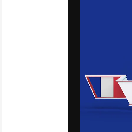
Phông chữ
Nền tảng sáng 
tác phẩm xuất s
đăng ký đến từ
nghiệp, agency 
Tiếng Việt