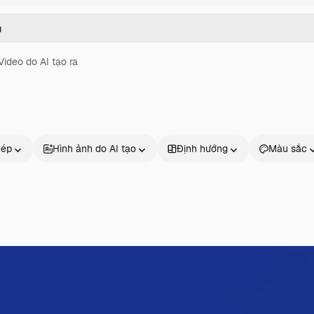
Video do AI tạo ra
hép
Hình ảnh do AI tạo
Định hướng
Màu sắc