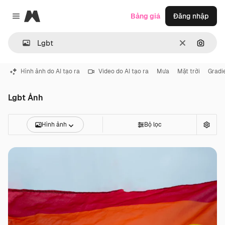
Magnific
Bảng giá
Đăng nhập
Close menu
Thông thoá
Tìm ki
Hình ảnh do AI tạo ra
Video do AI tạo ra
Mưa
Mặt trời
Gradi
Lgbt Ảnh
Hình ảnh
Bộ lọc