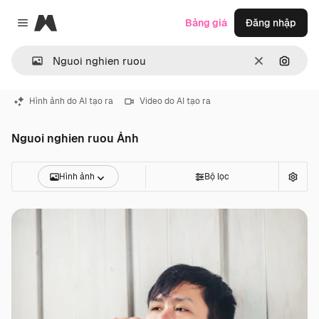
Magnific
Bảng giá
Đăng nhập
Close menu
Thông thoá
Tìm ki
Hình ảnh do AI tạo ra
Video do AI tạo ra
Nguoi nghien ruou Ảnh
Hình ảnh
Bộ lọc