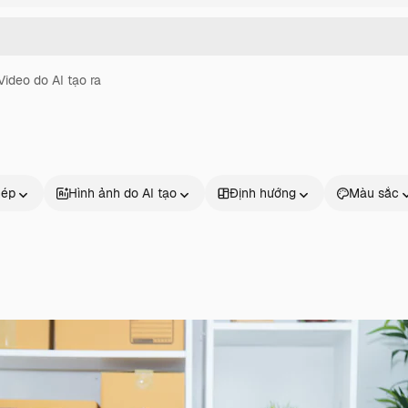
Video do AI tạo ra
hép
Hình ảnh do AI tạo
Định hướng
Màu sắc