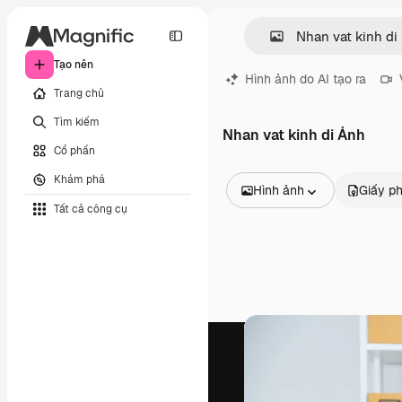
Tạo nên
Hình ảnh do AI tạo ra
Trang chủ
Tìm kiếm
Nhan vat kinh di Ảnh
Cổ phần
Khám phá
Hình ảnh
Giấy p
Tất cả công cụ
Tất cả hình ảnh
Các vectơ
Minh họa
Hình ảnh
PSD
Mẫu
Mô hình
Video
Đoạn video
Đồ họa chuyển động
Mẫu video.
Biểu tượng
Mô hình 3D