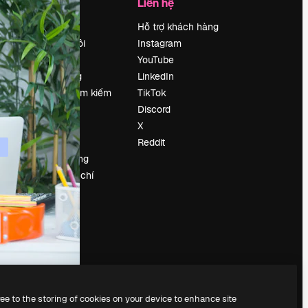
Công ty
Liên hệ
Bảng giá
Hỗ trợ khách hàng
Về chúng tôi
Instagram
Reviews
YouTube
Tuyển dụng
LinkedIn
Xu hướng tìm kiếm
TikTok
Blog
Discord
Sự kiện
X
Slidesgo
Reddit
Bán nội dung
e
Phòng báo chí
y
Tìm kiếm
magnific.ai
ree to the storing of cookies on your device to enhance site