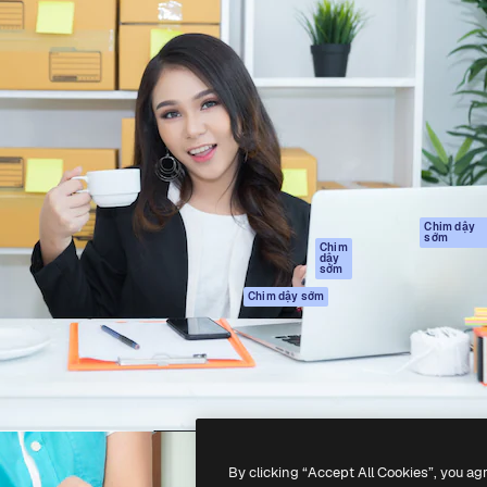
Sản phẩm
Bắt đầu
tạo giúp bạn làm chủ những
Spaces
Academy
ắc nhất. Hơn 1 triệu người
Trợ Lý AI
Tài liệu
 các nhà sáng tạo, doanh
Trình tạo hình ảnh
Hỗ trợ
và studio.
AI
Điều khoản sử
Trình tạo video AI
dụng
Máy phát giọng nói
Chính sách bảo
AI
mật
Nội dung kho
Bản
Chim dậy
sớm
gốc
MCP dành cho
Chim
dậy
Claude/ChatGPT
Chính sách cooki
sớm
Agents
Trung tâm tin cậ
Chim dậy sớm
Giao diện lập trình
Đối tác liên kết
ứng dụng (API)
Công ty
Ứng dụng di động
Tất cả các công cụ
Magnific
By clicking “Accept All Cookies”, you ag