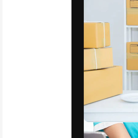
Phông chữ
Nền tảng sáng 
tác phẩm xuất s
đăng ký đến từ
nghiệp, agency 
Tiếng Việt