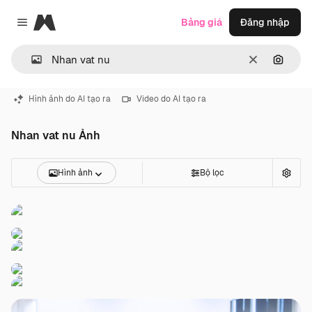
Magnific
Bảng giá
Đăng nhập
Close menu
Thông thoá
Tìm ki
Hình ảnh do AI tạo ra
Video do AI tạo ra
Nhan vat nu Ảnh
Hình ảnh
Bộ lọc