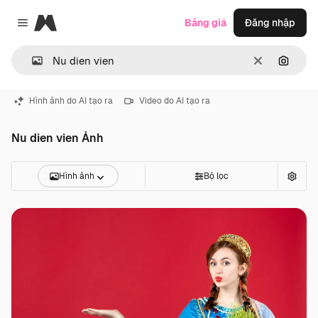
Magnific
Bảng giá
Đăng nhập
Close menu
Thông thoá
Tìm ki
Hình ảnh do AI tạo ra
Video do AI tạo ra
Nu dien vien Ảnh
Hình ảnh
Bộ lọc