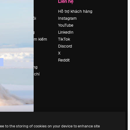
Công ty
Liên hệ
Bảng giá
Hỗ trợ khách hàng
Về chúng tôi
Instagram
Reviews
YouTube
Tuyển dụng
LinkedIn
Xu hướng tìm kiếm
TikTok
Blog
Discord
Sự kiện
X
Slidesgo
Reddit
Bán nội dung
e
Phòng báo chí
y
Tìm kiếm
magnific.ai
ree to the storing of cookies on your device to enhance site