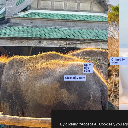
Sản phẩm
Bắt đầu
tạo giúp bạn làm chủ những
Spaces
Academy
ắc nhất. Hơn 1 triệu người
Trợ Lý AI
Tài liệu
 các nhà sáng tạo, doanh
Trình tạo hình ảnh
Hỗ trợ
và studio.
AI
Điều khoản sử
Trình tạo video AI
dụng
Máy phát giọng nói
Chính sách bảo
AI
mật
Nội dung kho
Bản
Chim dậy
sớm
gốc
MCP dành cho
Chim
dậy
Claude/ChatGPT
Chính sách cooki
sớm
Agents
Trung tâm tin cậ
Chim dậy sớm
Giao diện lập trình
Đối tác liên kết
ứng dụng (API)
Công ty
Ứng dụng di động
Tất cả các công cụ
Magnific
By clicking “Accept All Cookies”, you ag