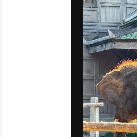
Phông chữ
Nền tảng sáng 
tác phẩm xuất s
đăng ký đến từ
nghiệp, agency 
Tiếng Việt