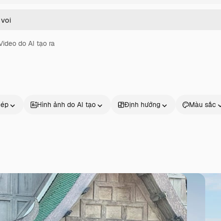
Video do AI tạo ra
hép
Hình ảnh do AI tạo
Định hướng
Màu sắc