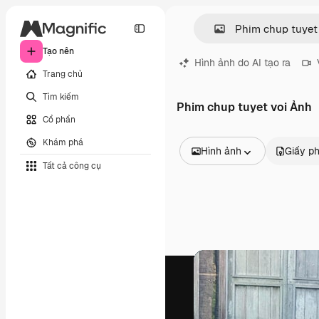
Tạo nên
Hình ảnh do AI tạo ra
Trang chủ
Tìm kiếm
Phim chup tuyet voi Ảnh
Cổ phần
Khám phá
Hình ảnh
Giấy p
Tất cả công cụ
Tất cả hình ảnh
Các vectơ
Minh họa
Hình ảnh
PSD
Mẫu
Mô hình
Video
Đoạn video
Đồ họa chuyển động
Mẫu video.
Biểu tượng
Mô hình 3D