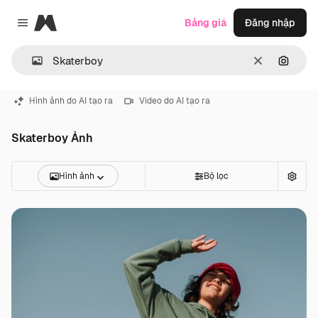
Magnific
Bảng giá
Đăng nhập
Close menu
Thông thoá
Tìm ki
Hình ảnh do AI tạo ra
Video do AI tạo ra
Skaterboy Ảnh
Hình ảnh
Bộ lọc