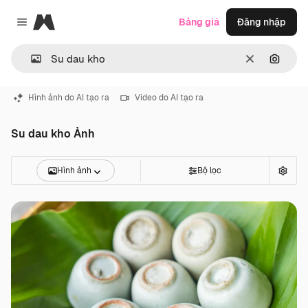
Magnific
Bảng giá
Đăng nhập
Close menu
Thông thoá
Tìm ki
Hình ảnh do AI tạo ra
Video do AI tạo ra
Su dau kho Ảnh
Hình ảnh
Bộ lọc