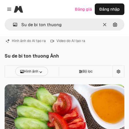
Magnific
Bảng giá
Đăng nhập
Close menu
Thông thoá
Tìm ki
Hình ảnh do AI tạo ra
Video do AI tạo ra
Su de bi ton thuong Ảnh
Hình ảnh
Bộ lọc