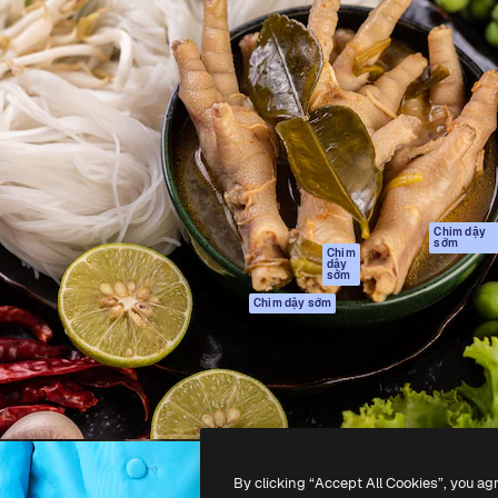
Sản phẩm
Bắt đầu
tạo giúp bạn làm chủ những
Spaces
Academy
ắc nhất. Hơn 1 triệu người
Trợ Lý AI
Tài liệu
 các nhà sáng tạo, doanh
Trình tạo hình ảnh
Hỗ trợ
và studio.
AI
Điều khoản sử
Trình tạo video AI
dụng
Máy phát giọng nói
Chính sách bảo
AI
mật
Nội dung kho
Bản
Chim dậy
sớm
gốc
MCP dành cho
Chim
dậy
Claude/ChatGPT
Chính sách cooki
sớm
Agents
Trung tâm tin cậ
Chim dậy sớm
Giao diện lập trình
Đối tác liên kết
ứng dụng (API)
Công ty
Ứng dụng di động
Tất cả các công cụ
Magnific
By clicking “Accept All Cookies”, you ag