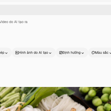
Video do AI tạo ra
hép
Hình ảnh do AI tạo
Định hướng
Màu sắc