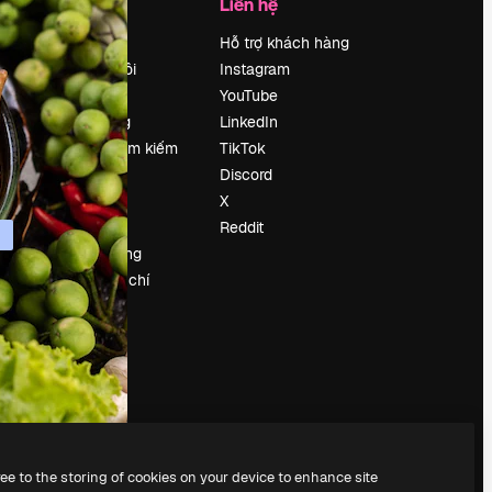
Công ty
Liên hệ
Bảng giá
Hỗ trợ khách hàng
Về chúng tôi
Instagram
Reviews
YouTube
Tuyển dụng
LinkedIn
Xu hướng tìm kiếm
TikTok
Blog
Discord
Sự kiện
X
Slidesgo
Reddit
Bán nội dung
e
Phòng báo chí
y
Tìm kiếm
magnific.ai
ree to the storing of cookies on your device to enhance site