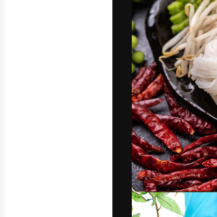
Phông chữ
Nền tảng sáng 
tác phẩm xuất s
đăng ký đến từ
nghiệp, agency 
Tiếng Việt