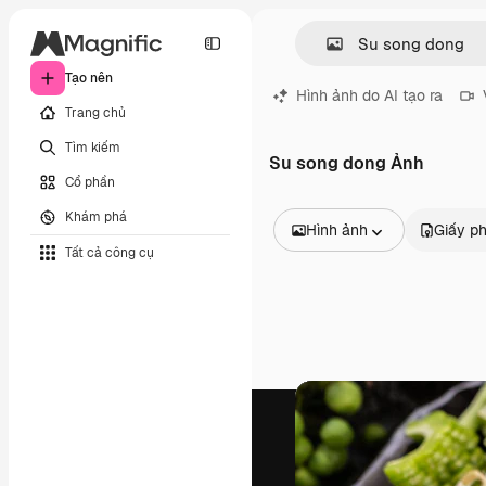
Tạo nên
Hình ảnh do AI tạo ra
Trang chủ
Tìm kiếm
Su song dong Ảnh
Cổ phần
Khám phá
Hình ảnh
Giấy p
Tất cả công cụ
Tất cả hình ảnh
Các vectơ
Minh họa
Hình ảnh
PSD
Mẫu
Mô hình
Video
Đoạn video
Đồ họa chuyển động
Mẫu video.
Biểu tượng
Mô hình 3D