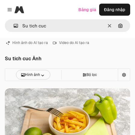
Magnific
Bảng giá
Đăng nhập
Close menu
Thông thoá
Tìm ki
Hình ảnh do AI tạo ra
Video do AI tạo ra
Su tich cuc Ảnh
Hình ảnh
Bộ lọc