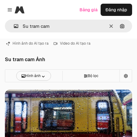
Magnific
Bảng giá
Đăng nhập
Close menu
Thông thoá
Tìm ki
Hình ảnh do AI tạo ra
Video do AI tạo ra
Su tram cam Ảnh
Hình ảnh
Bộ lọc