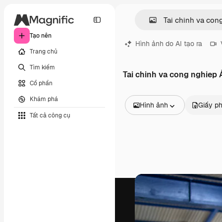
Tạo nên
Hình ảnh do AI tạo ra
Trang chủ
Tìm kiếm
Tai chinh va cong nghiep
Cổ phần
Khám phá
Hình ảnh
Giấy p
Tất cả công cụ
Tất cả hình ảnh
Các vectơ
Minh họa
Hình ảnh
PSD
Mẫu
Mô hình
Video
Đoạn video
Đồ họa chuyển động
Mẫu video.
Biểu tượng
Mô hình 3D