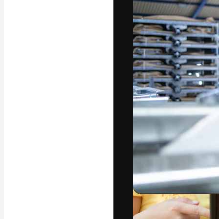
Phông chữ
Nền tảng sáng 
tác phẩm xuất s
đăng ký đến từ
nghiệp, agency 
Tiếng Việt