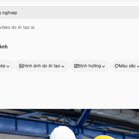
Video do AI tạo ra
 Ảnh
hép
Hình ảnh do AI tạo
Định hướng
Màu sắc