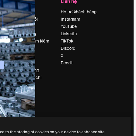
Công ty
Liên hệ
Bảng giá
Hỗ trợ khách hàng
Về chúng tôi
Instagram
Reviews
YouTube
Tuyển dụng
LinkedIn
Xu hướng tìm kiếm
TikTok
Blog
Discord
Sự kiện
X
Slidesgo
Reddit
Bán nội dung
e
Phòng báo chí
y
Tìm kiếm
magnific.ai
ree to the storing of cookies on your device to enhance site