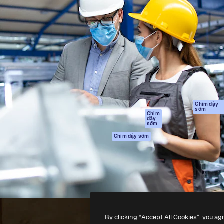
Sản phẩm
Bắt đầu
tạo giúp bạn làm chủ những
Spaces
Academy
ắc nhất. Hơn 1 triệu người
Trợ Lý AI
Tài liệu
 các nhà sáng tạo, doanh
Trình tạo hình ảnh
Hỗ trợ
và studio.
AI
Điều khoản sử
Trình tạo video AI
dụng
Máy phát giọng nói
Chính sách bảo
AI
mật
Nội dung kho
Bản
Chim dậy
sớm
gốc
MCP dành cho
Chim
dậy
Claude/ChatGPT
Chính sách cooki
sớm
Agents
Trung tâm tin cậ
Chim dậy sớm
Giao diện lập trình
Đối tác liên kết
ứng dụng (API)
Công ty
Ứng dụng di động
Tất cả các công cụ
Magnific
By clicking “Accept All Cookies”, you ag