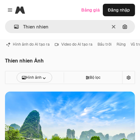
Magnific
Bảng giá
Đăng nhập
Close menu
Thông thoá
Tìm ki
Hình ảnh do AI tạo ra
Video do AI tạo ra
Bầu trời
Rừng
Vũ tr
Thien nhien Ảnh
Hình ảnh
Bộ lọc