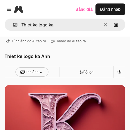
Magnific
Bảng giá
Đăng nhập
Close menu
Thông thoá
Tìm ki
Hình ảnh do AI tạo ra
Video do AI tạo ra
Thiet ke logo ka Ảnh
Hình ảnh
Bộ lọc