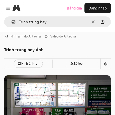
Magnific
Bảng giá
Đăng nhập
Close menu
Thông thoá
Tìm ki
Hình ảnh do AI tạo ra
Video do AI tạo ra
Trinh trung bay Ảnh
Hình ảnh
Bộ lọc