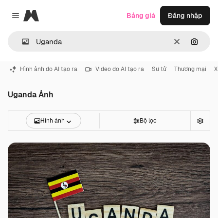
Magnific
Bảng giá
Đăng nhập
Close menu
Thông thoá
Tìm ki
Hình ảnh do AI tạo ra
Video do AI tạo ra
Sư tử
Thương mại
X
Uganda Ảnh
Hình ảnh
Bộ lọc