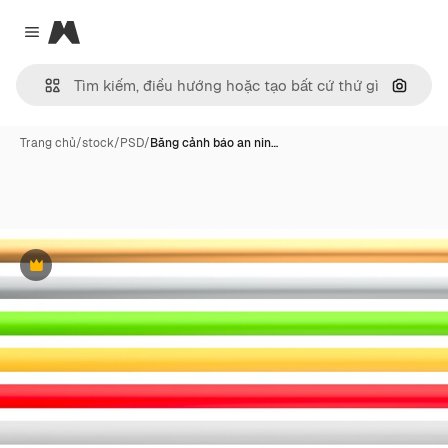
Magnific
Close menu
Tìm ki
Trang chủ
/
stock
/
PSD
/
Băng cảnh báo an nin…
Phần thưởng