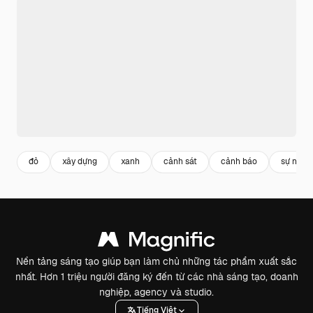
đỏ
xây dựng
xanh
cảnh sát
cảnh báo
sự nguy
Nền tảng sáng tạo giúp bạn làm chủ những tác phẩm xuất sắc
nhất. Hơn 1 triệu người đăng ký đến từ các nhà sáng tạo, doanh
nghiệp, agency và studio.
Tiếng Việt