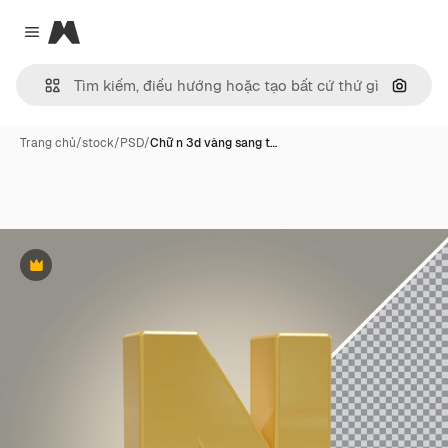
Magnific
Close menu
Tìm ki
Trang chủ
/
stock
/
PSD
/
Chữ n 3d vàng sang t…
Phần thưởng