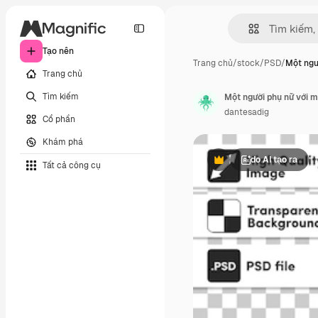
Tạo nên
Trang chủ
/
stock
/
PSD
/
Một ngư
Trang chủ
Tìm kiếm
dantesadig
Cổ phần
Khám phá
do AI tạo ra
Tất cả công cụ
Phần thưởng