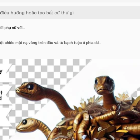
ời phụ nữ với…
Một người phụ nữ với một chiếc mặt nạ vàng trên đầu và từ bạch tuộc ở phía dưới