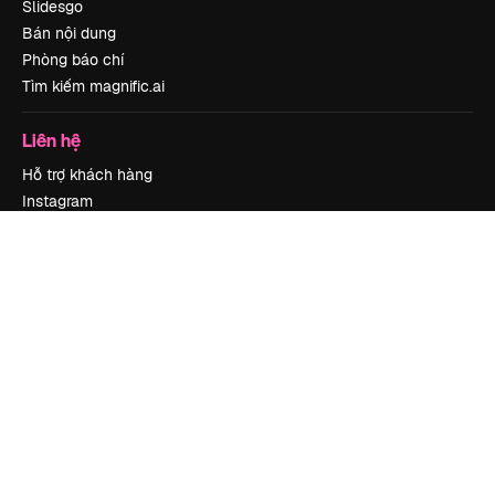
Slidesgo
Bán nội dung
Phòng báo chí
Tìm kiếm magnific.ai
Liên hệ
Hỗ trợ khách hàng
Instagram
YouTube
LinkedIn
TikTok
Discord
X
Reddit
Copyright © 2010-
2026
Freepik Company S.L.U.
Mọi quyền được bảo lưu
.