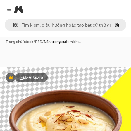
Magnific
Close menu
Tìm ki
Trang chủ
/
stock
/
PSD
/
Nền trong suốt misht…
do AI tạo ra
Phần thưởng