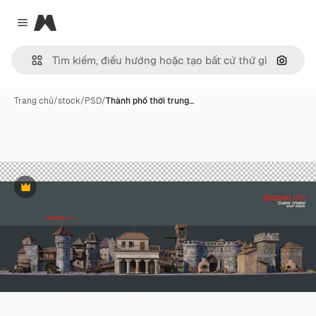
Magnific
Close menu
Tìm ki
Trang chủ
/
stock
/
PSD
/
Thành phố thời trung…
Phần thưởng