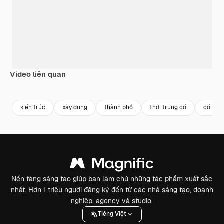
Video liên quan
Premium
Premium
Premium
Premium
kiến trúc
xây dựng
thành phố
thời trung cổ
cổ đại
Nền tảng sáng tạo giúp bạn làm chủ những tác phẩm xuất sắc
nhất. Hơn 1 triệu người đăng ký đến từ các nhà sáng tạo, doanh
nghiệp, agency và studio.
Tiếng Việt