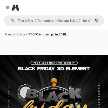
Magnific
Close menu
Tìm ki
Trang chủ
/
stock
/
PSD
/
Các thành phần 3D Bl…