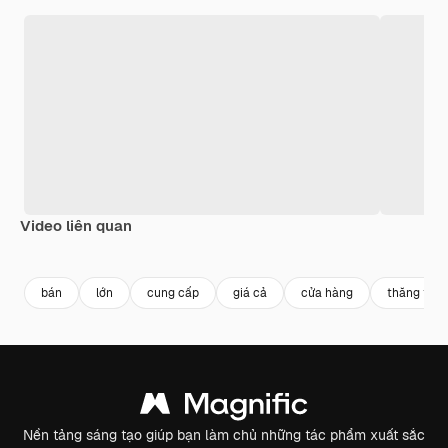
Video liên quan
Premium
Premium
bán
lớn
cung cấp
giá cả
cửa hàng
thăng tiến
Nền tảng sáng tạo giúp bạn làm chủ những tác phẩm xuất sắc