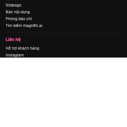
Slidesgo
Bán nội dung
Phòng báo chí
Tìm kiếm magnific.ai
Liên hệ
Hỗ trợ khách hàng
Instagram
YouTube
LinkedIn
TikTok
Discord
X
Reddit
Copyright © 2010-
2026
Freepik Company S.L.U.
Mọi quyền được bảo lưu
.