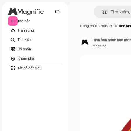
Tạo nên
Trang chủ
/
stock
/
PSD
/
Hình ản
Trang chủ
Tìm kiếm
Hình ảnh minh họa món 
magnific
Cổ phần
Khám phá
Tất cả công cụ