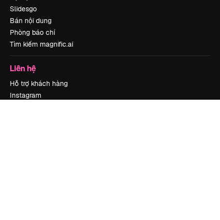
Slidesgo
Bán nội dung
Phòng báo chí
Tìm kiếm magnific.ai
Liên hệ
Hỗ trợ khách hàng
Instagram
YouTube
LinkedIn
TikTok
Discord
X
Reddit
Copyright © 2010-
2026
Freepik Company S.L.U.
Mọi quyền được bảo lưu
.