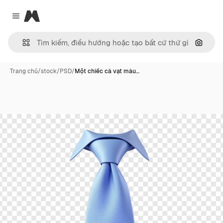
Magnific
Close menu
Tìm ki
Trang chủ
/
stock
/
PSD
/
Một chiếc cà vạt màu…