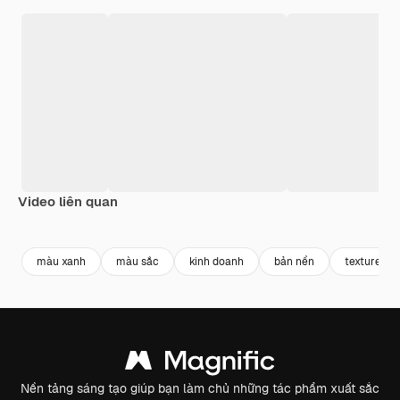
Video liên quan
Premium
Premium
Premium
Premium
màu xanh
màu sắc
kinh doanh
bản nền
texture
Nền tảng sáng tạo giúp bạn làm chủ những tác phẩm xuất sắc