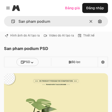
Magnific
Bảng giá
Đăng nhập
Close menu
Thông thoá
Tìm ki
Hình ảnh do AI tạo ra
Video do AI tạo ra
Thiết kế
San pham podium PSD
PSD
Bộ lọc