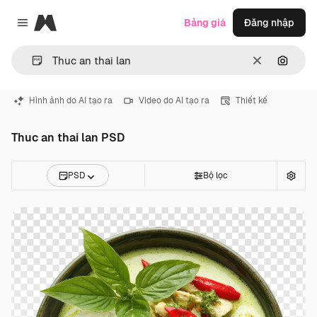
Magnific
Bảng giá
Đăng nhập
Close menu
Thông thoá
Tìm ki
Hình ảnh do AI tạo ra
Video do AI tạo ra
Thiết kế
Thuc an thai lan PSD
PSD
Bộ lọc