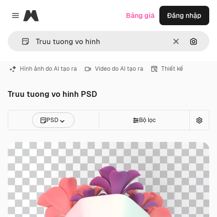
Magnific
Bảng giá
Đăng nhập
Close menu
Thông thoá
Tìm ki
Hình ảnh do AI tạo ra
Video do AI tạo ra
Thiết kế
Truu tuong vo hinh PSD
PSD
Bộ lọc