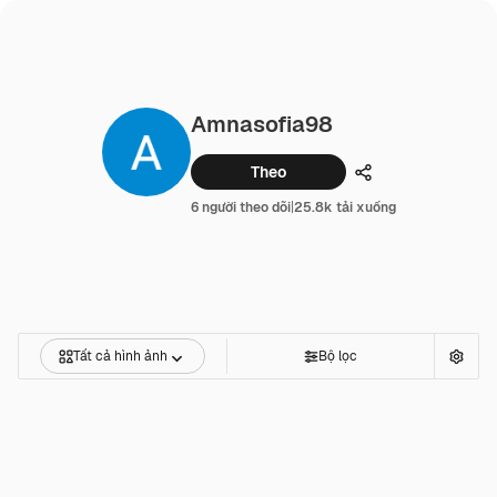
Amnasofia98
Theo
Chia sẻ
6 người theo dõi
|
25.8k tải xuống
Tất cả hình ảnh
Bộ lọc