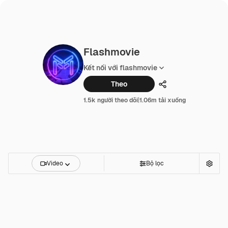
Flashmovie
Kết nối với flashmovie
Theo
Chia sẻ
1.5k người theo dõi
|
1.06m tải xuống
Video
Bộ lọc