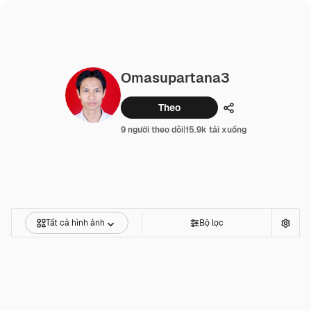
Omasupartana3
Theo
Chia sẻ
9 người theo dõi
|
15.9k tải xuống
Tất cả hình ảnh
Bộ lọc