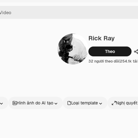
Rick Ray
Theo
32 người theo dõi
|
254.1k tả
Hình ảnh do AI tạo
Loại template
Nghị quyết