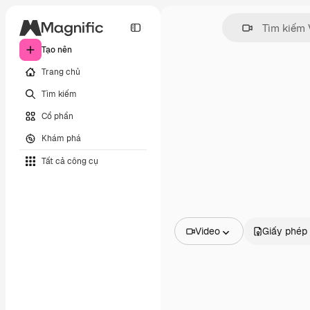
Tạo nên
Trang chủ
Tìm kiếm
Cổ phần
Khám phá
Tất cả công cụ
Video
Giấy phép
Tất cả hình ảnh
Các vectơ
Minh họa
Hình ảnh
PSD
Mẫu