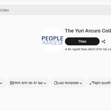
The Yuri Arcurs Col
Theo
Chia
4.4k người theo dõi
|
11.07m tải x
Hình ảnh do AI tạo
Loại template
Nghị quyết