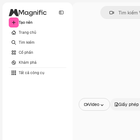
Tạo nên
Trang chủ
Tìm kiếm
Cổ phần
Khám phá
Tất cả công cụ
Video
Giấy phép
Tất cả hình ảnh
Các vectơ
Minh họa
Hình ảnh
PSD
Mẫu