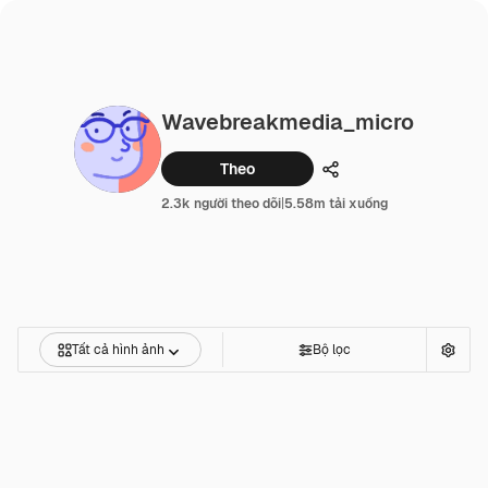
Wavebreakmedia_micro
Theo
Chia sẻ
2.3k người theo dõi
|
5.58m tải xuống
Tất cả hình ảnh
Bộ lọc