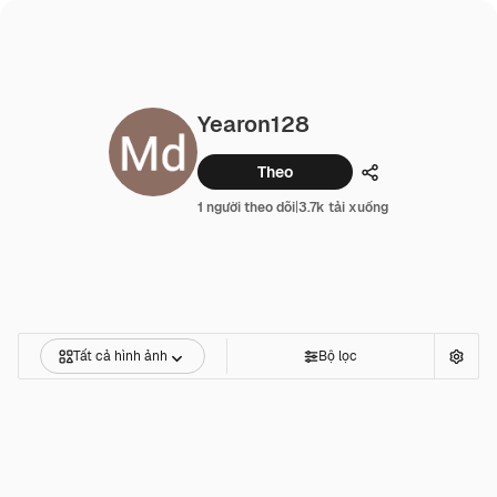
Yearon128
Theo
Chia sẻ
1 người theo dõi
|
3.7k tải xuống
Tất cả hình ảnh
Bộ lọc