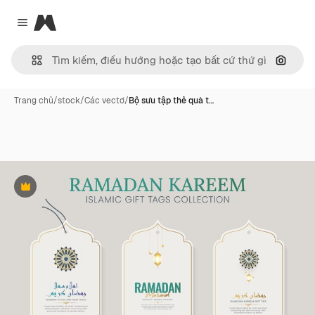
Magnific
Close menu
Tìm ki
Trang chủ
/
stock
/
Các vectơ
/
Bộ sưu tập thẻ quà t…
Phần thưởng