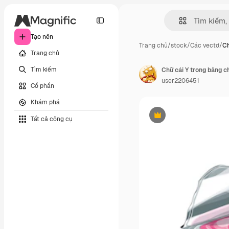
Tạo nên
Trang chủ
/
stock
/
Các vectơ
/
Ch
Trang chủ
Tìm kiếm
user2206451
Cổ phần
Khám phá
Tất cả công cụ
Phần thưởng