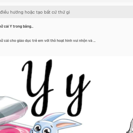
ữ cái Y trong bảng…
Chữ cái Y trong bảng chữ cái cho giáo dục trẻ em với thỏ hoạt hình vui nhộn và sữa chua малиновое. Biệt lập. Học đọc. Trang tô màu.