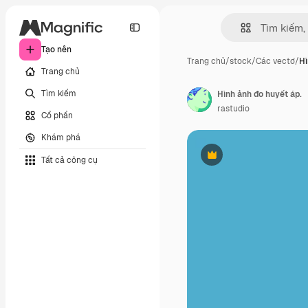
Tạo nên
Trang chủ
/
stock
/
Các vectơ
/
Hì
Trang chủ
Tìm kiếm
Hình ảnh đo huyết áp.
rastudio
Cổ phần
Khám phá
Tất cả công cụ
Phần thưởng