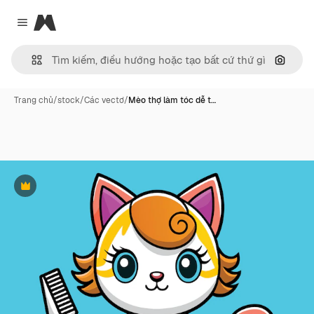
Magnific
Close menu
Tìm ki
Trang chủ
/
stock
/
Các vectơ
/
Mèo thợ làm tóc dễ t…
Phần thưởng