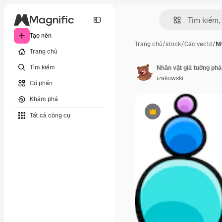
Tạo nên
Trang chủ
/
stock
/
Các vectơ
/
Nh
Trang chủ
Tìm kiếm
Nhân vật giả tưởng phá
izakowski
Cổ phần
Khám phá
Tất cả công cụ
Phần thưởng