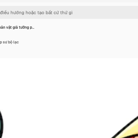
ân vật giả tưởng p…
p sư bộ lạc