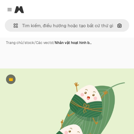
Magnific
Close menu
Tìm ki
Trang chủ
/
stock
/
Các vectơ
/
Nhân vật hoạt hình b…
Phần thưởng