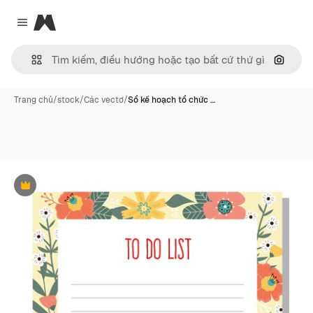
Magnific
Close menu
Tìm ki
Trang chủ
/
stock
/
Các vectơ
/
Sổ kế hoạch tổ chức …
Phần thưởng