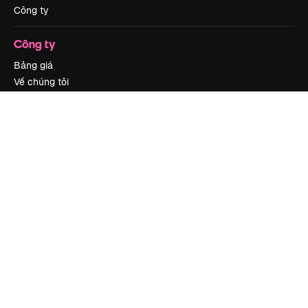
Công ty
Công ty
Bảng giá
Về chúng tôi
Reviews
Tuyển dụng
Xu hướng tìm kiếm
Blog
Sự kiện
Slidesgo
Bán nội dung
Phòng báo chí
Tìm kiếm magnific.ai
Liên hệ
Hỗ trợ khách hàng
Instagram