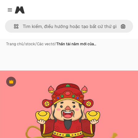
Magnific
Close menu
Tìm ki
Trang chủ
/
stock
/
Các vectơ
/
Thần tài năm mới của…
Phần thưởng