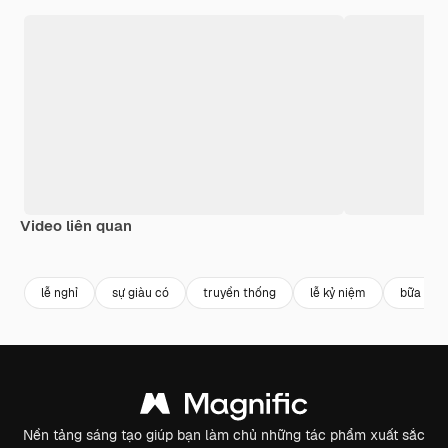
Video liên quan
Premium
Premium
Premium
Premium
lễ nghỉ
sự giàu có
truyền thống
lễ kỷ niệm
bữa tiệc
Nền tảng sáng tạo giúp bạn làm chủ những tác phẩm xuất sắc