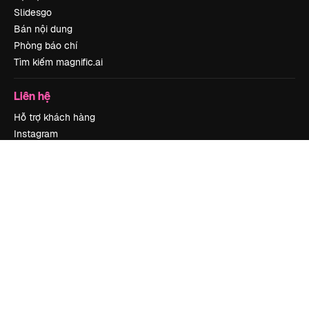
Slidesgo
Bán nội dung
Phòng báo chí
Tìm kiếm magnific.ai
Liên hệ
Hỗ trợ khách hàng
Instagram
YouTube
LinkedIn
TikTok
Discord
X
Reddit
Copyright © 2010-
2026
Freepik Company S.L.U.
Mọi quyền được bảo lưu
.