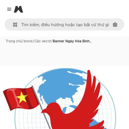
Magnific
Close menu
Tìm ki
Trang chủ
/
stock
/
Các vectơ
/
Banner Ngày Hòa Bình…