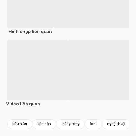
Hình chụp liên quan
Video liên quan
Premium
Premium
Premium
Premium
dấu hiệu
bản nền
trống rỗng
font
nghệ thuật