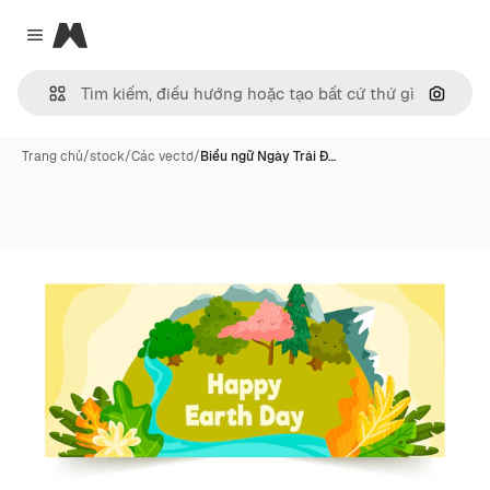
Magnific
Close menu
Tìm ki
Trang chủ
/
stock
/
Các vectơ
/
Biểu ngữ Ngày Trái Đ…