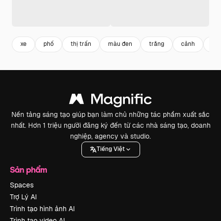
xe
phố
thị trấn
màu đen
trắng
cảnh
âm
Nền tảng sáng tạo giúp bạn làm chủ những tác phẩm xuất sắc
nhất. Hơn 1 triệu người đăng ký đến từ các nhà sáng tạo, doanh
nghiệp, agency và studio.
Tiếng Việt
Sản phẩm
Spaces
Trợ Lý AI
Trình tạo hình ảnh AI
Trình tạo video AI