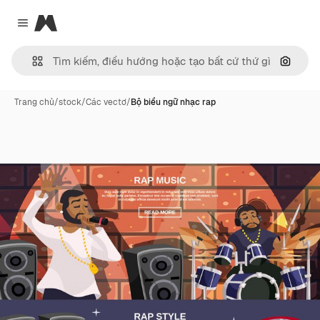
Magnific
Close menu
Tìm ki
Trang chủ
/
stock
/
Các vectơ
/
Bộ biểu ngữ nhạc rap